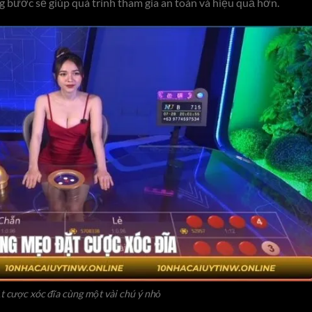
g bước sẽ giúp quá trình tham gia an toàn và hiệu quả hơn.
 cược xóc đĩa cùng một vài chú ý nhỏ