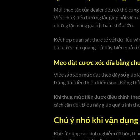
Mỗi thao tác của dealer đều có thể cung 
Việc chú ý đến hướng lắc giúp hội viên 
nhưng lại mang giá trị tham khảo lớn.
Kết hợp quan sát thực tế với dữ liệu vá
đặt cược mù quáng. Từ đây, hiệu quả từ
Mẹo đặt cược xóc đĩa bằng chu
Việc sắp xếp mức đặt theo dãy số giúp k
trạng đặt tiền thiếu kiểm soát. Đồng thờ
Khi thua, mức tiền được điều chỉnh the
cách cân đối. Điều này giúp quá trình chơ
Chú ý nhỏ khi vận dụng
Khi sử dụng các kinh nghiệm đã học, thà