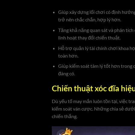
Giúp xây dựng lối chơi có định hướng
trở nên chắc chắn, hợp lý hơn.
Tăng khả năng quan sát và phân tích
linh hoạt thay đổi chiến thuật.
Hỗ trợ quản lý tài chính chơi khoa họ
toàn hơn.
Giúp kiểm soát tâm lý tốt hơn trong q
đáng có.
Chiến thuật xóc đĩa hiệ
Dù yếu tố may mắn luôn tồn tại, việc tr
kiểm soát ván cược. Những chia sẻ dưới
chiến thắng.