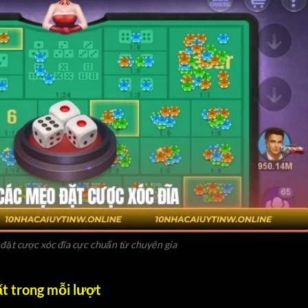
 đặt cược xóc đĩa cực chuẩn từ chuyên gia
ất trong mỗi lượt