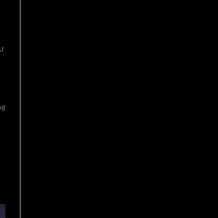
hư
ng