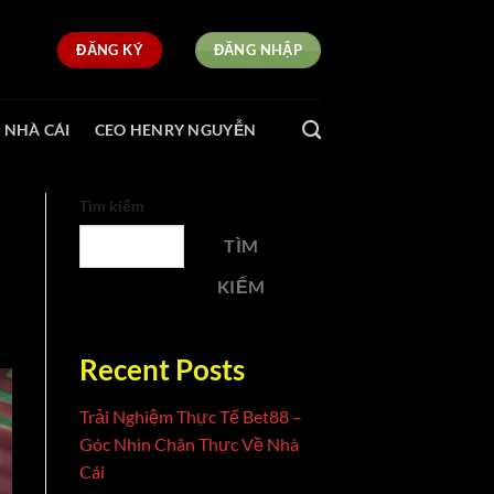
ĐĂNG KÝ
ĐĂNG NHẬP
 NHÀ CÁI
CEO HENRY NGUYỄN
Tìm kiếm
TÌM
KIẾM
Recent Posts
Trải Nghiệm Thực Tế Bet88 –
Góc Nhìn Chân Thực Về Nhà
Cái