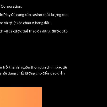
 Corporation.
c Play để cung cấp casino chất lượng cao.
o và tỷ lệ kèo châu Á hàng đầu.
ịch vụ cá cược thể thao đa dạng, được cấp
u trở thành nguồn thông tin chính xác tại
g nội dung chất lượng cho đến giao diện