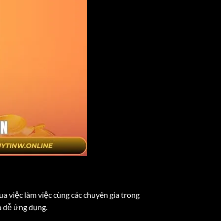
a việc làm việc cùng các chuyên gia trong
à dễ ứng dụng.