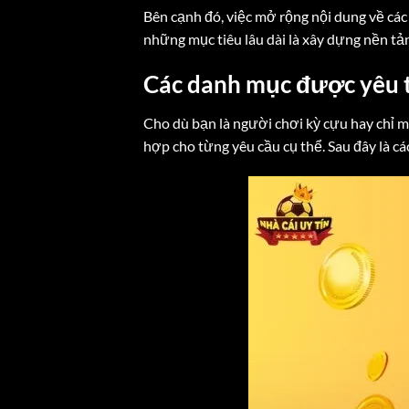
Bên cạnh đó, việc mở rộng nội dung về các
những mục tiêu lâu dài là xây dựng nền tả
Các danh mục được yêu th
Cho dù bạn là người chơi kỳ cựu hay chỉ m
hợp cho từng yêu cầu cụ thể. Sau đây là c