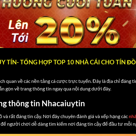
UY TÍN- TỔNG HỢP TOP 10 NHÀ CÁI CHO TÍN Đ
ách quan về các nền tảng cá cược trực tuyến. Đây là địa chỉ đáng t
ắn gọn về trang thông tin ngay qua nội dung dưới đây.
ang thông tin Nhacaiuytin
ồ và rất đáng tin cậy. Nơi đây chuyên đánh giá và xếp hạng các
nhà
 để người chơi dễ dàng tìm kiếm nơi đáng tin cậy để đầu tư mỗi n