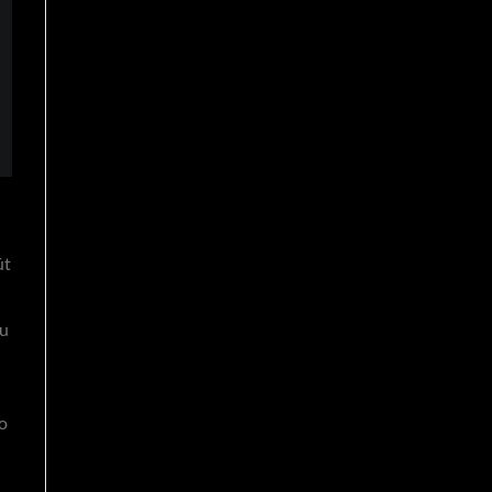
út
ệu
ao