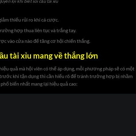
uyền lợi khi biết soi cầu tài xỉu
iảm thiểu rủi ro khi cá cược.
rường hợp thua liên tục và trắng tay.
ược vào cửa nào để tăng cơ hội chiến thắng.
ầu tài xỉu mang về thắng lớn
u hiệu quả mà hội viên có thể áp dụng, mỗi phương pháp sẽ có một
 trước khi tận dụng thì cần hiểu rõ để tránh trường hợp bị nhầm
phổ biến nhất mang lại hiệu quả cao: