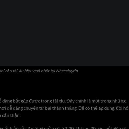
oi cầu tài xỉu hiệu quả nhất tại Nhacaiuytin
 dàng bắt gặp được trong tài xỉu. Đây chính là một trong những
hơi dễ dàng chuyển từ bại thành thắng. Để có thể áp dụng, đòi hỏ
à cẩn thận.
uất hiện của 3 mặt xí ngầu sẽ là 1:30. Thì sau 30 ván, hội viên sẽ