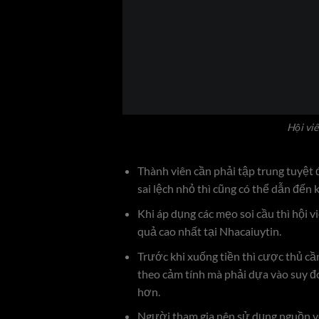
Hội vi
Thành viên cần phải tập trung tuyệt 
sai lệch nhỏ thì cũng có thể dẫn đến k
Khi áp dụng các mẹo soi cầu thì hội 
quả cao nhất tại Nhacaiuytin.
Trước khi xuống tiền thì cược thủ cầ
theo cảm tính mà phải dựa vào suy đoá
hơn.
Người tham gia nên sử dụng nguồn vốn