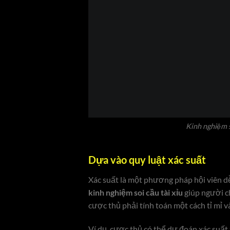
Kinh nghiệm s
Dựa vào quy luật xác suất
Xác suất là một phương pháp hội viên dễ
kinh nghiệm soi cầu tài xỉu
giúp người c
cược thủ phải tính toán một cách tỉ mỉ v
Ví dụ, cược thủ có thể dự đoán xác suất x