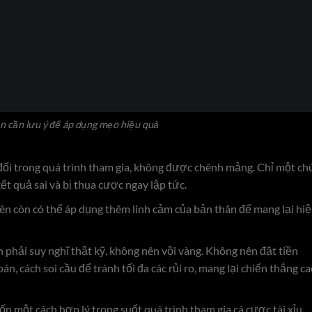
ên cần lưu ý để áp dụng mẹo hiệu quả
đối trong quá trình tham gia, không được chênh mảng. Chỉ một ch
ết quả sai và bị thua cược ngay lập tức.
viên còn có thể áp dụng thêm linh cảm của bản thân để mang lại hi
n phải suy nghĩ thật kỹ, không nên vội vàng. Không nên đặt tiền
n, cách soi cầu để tránh tối đa các rủi ro, mang lại chiến thắng c
 một cách hợp lý trong suốt quá trình tham gia cá cược tài xỉu.