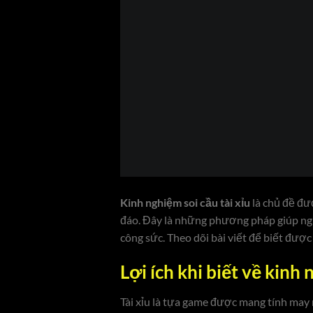
Kinh nghiệm soi cầu tài xỉu
là chủ đề đư
đáo. Đây là những phương pháp giúp ng
công sức. Theo dõi bài viết để biết đượ
Lợi ích khi biết về kinh 
Tài xỉu là tựa game được mang tính may r