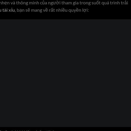
 nhẹn và thông minh của người tham gia trong suốt quá trình trải
 tài xỉu
, bạn sẽ mang về rất nhiều quyền lợi: